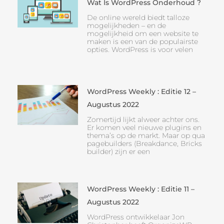
Wat Is WordPress Onderhoud ?
De online wereld biedt talloze
mogelijkheden – en de
mogelijkheid om een website te
maken is een van de populairste
opties. WordPress is voor velen
WordPress Weekly : Editie 12 –
Augustus 2022
Zomertijd lijkt alweer achter ons.
Er komen veel nieuwe plugins en
thema’s op de markt. Maar op qua
pagebuilders (Breakdance, Bricks
builder) zijn er een
WordPress Weekly : Editie 11 –
Augustus 2022
WordPress ontwikkelaar Jon