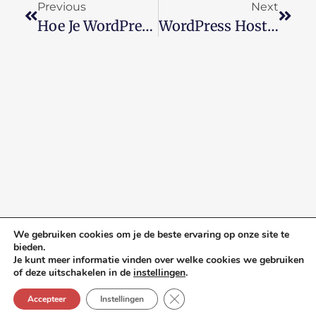
Previous
Next
Hoe Je WordPress Site Optimaliseren Met Yoast SEO Plugin
WordPress Hosting: Welke Is Geschikt Voor Jou?
We gebruiken cookies om je de beste ervaring op onze site te
bieden.
Je kunt meer informatie vinden over welke cookies we gebruiken
De WordPress Academie is een initiatief van
Mailbox
of deze uitschakelen in de
instellingen
.
bv
| alle rechten voorbehouden
Sluit AVG/GDPR cookie banner
Accepteer
Instellingen