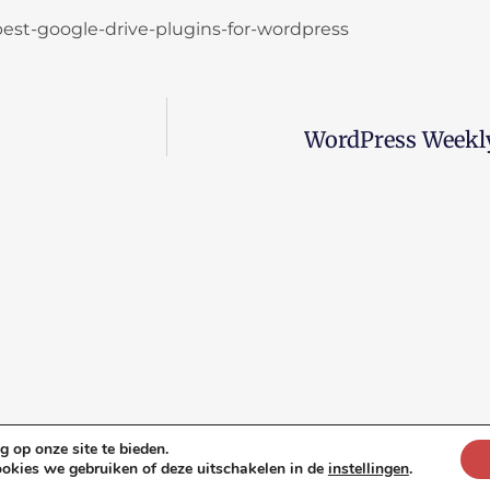
st-google-drive-plugins-for-wordpress
WordPress Weekly
 op onze site te bieden.
De WordPress Academie is een initiatief van
Mai
ookies we gebruiken of deze uitschakelen in de
instellingen
.