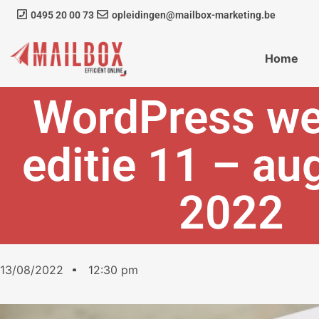
0495 20 00 73
opleidingen@mailbox-marketing.be
Home
WordPress we
editie 11 – au
2022
13/08/2022
12:30 pm