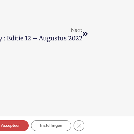
Next
 : Editie 12 – Augustus 2022
Sluit AVG/GDPR cookie ban
Accepteer
Instellingen
lbox bv
| alle rechten voorbehouden