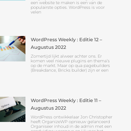
een website te maken is een van de
populairste opties. WordPress is voor
velen
WordPress Weekly : Editie 12 –
Augustus 2022
Zomertijd lijkt alweer achter ons. Er
komen veel nieuwe plugins en thema’s
op de markt. Maar op qua pagebuilders
(Breakdance, Bricks builder) zijn er een
WordPress Weekly : Editie 11 –
Augustus 2022
WordPress ontwikkelaar Jon Christopher
heeft OrganizeWP opnieuw gelanceerd
Organiseer inhoud in de admin met een
eenduidige weergave en UI voor het