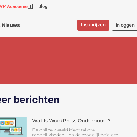
WP Academie
Blog
Inschrijven
 Nieuws
Inloggen
er berichten
Wat Is WordPress Onderhoud ?
De online wereld biedt talloze
mogelijkheden – en de mogelijkheid om