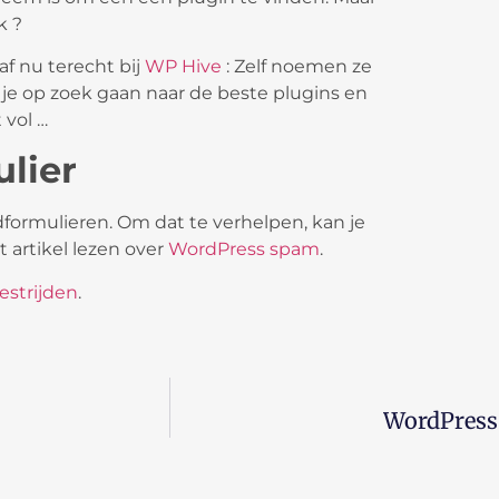
k ?
f nu terecht bij
WP Hive
: Zelf noemen ze
n je op zoek gaan naar de beste plugins en
 vol …
lier
ormulieren. Om dat te verhelpen, kan je
it artikel lezen over
WordPress spam
.
strijden
.
WordPress 